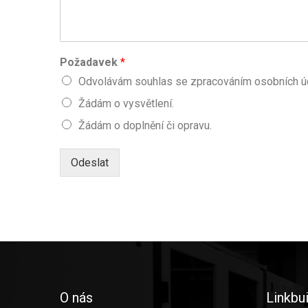
Požadavek
*
Odvolávám souhlas se zpracováním osobních úd
Žádám o vysvětlení.
Žádám o doplnění či opravu.
Odeslat
O nás
Linkbui