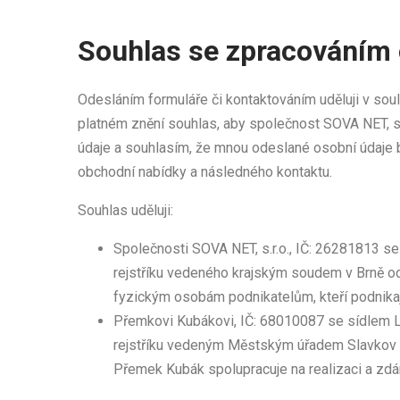
Souhlas se zpracováním 
Odesláním formuláře či kontaktováním uděluji v soul
platném znění souhlas, aby společnost SOVA NET, s.
údaje a souhlasím, že mnou odeslané osobní údaje 
obchodní nabídky a následného kontaktu.
Souhlas uděluji:
Společnosti SOVA NET, s.r.o., IČ: 26281813 s
rejstříku vedeného krajským soudem v Brně o
fyzickým osobám podnikatelům, kteří podnika
Přemkovi Kubákovi, IČ: 68010087 se sídlem Lo
rejstříku vedeným Městským úřadem Slavkov u
Přemek Kubák spolupracuje na realizaci a zd