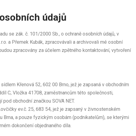
osobních údajů
adu se zák. č. 101/2000 Sb., o ochraně osobních údajů, v
r.o. a Přemek Kubák, zpracovávali a archivovali mé osobní
budou zpracovány za účelem zpětného kontaktování, vytvoření
e sídlem Křenová 52, 602 00 Brno, jež je zapsaná v obchodním
ddíl C, Vložka 41708, zaměstnancům této společnosti,
jí pod obchodní značkou SOVA NET.
včičky ev.č. 25, 683 54, jež je zapsaný v živnostenském
 Brna, a pouze fyzickým osobám (podnikatelům), se kterými
árném dokončení objednaného díla.