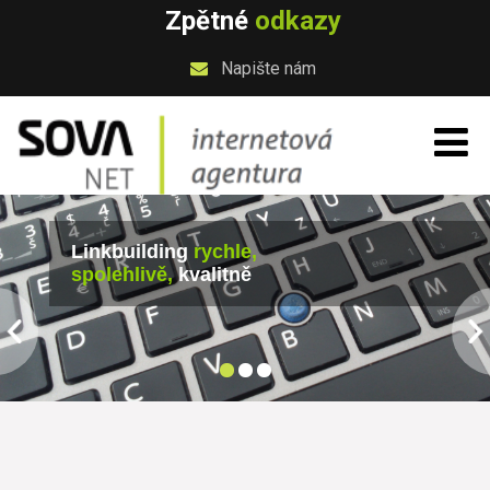
Zpětné
odkazy
Napište nám
Linkbuilding
rychle,
spolehlivě,
kvalitně