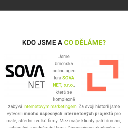
KDO JSME A
CO DĚLÁME?
Jsme
brněnská
online agen
tura
SOVA
NET, s.r.o.
,
která se
komplexně
zabývá
internetovým marketingem
. Za svoji historii jsme
vytvořili
mnoho úspěšných internetových projektů
pro
malé, střední i velké firmy. Mezi naše klienty patří domácí,
zahraniční a nadnárodní firmy. Disponujeme zkušeným a