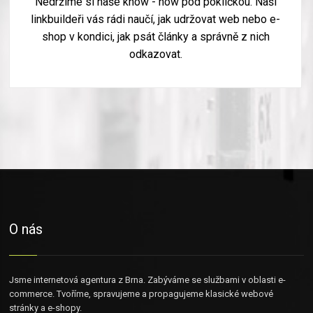
Nedržíme si naše know - how pod pokličkou. Naši
linkbuildeři vás rádi naučí, jak udržovat web nebo e-
shop v kondici, jak psát články a správně z nich
odkazovat.
O nás
Jsme internetová agentura z Brna. Zabýváme se službami v oblasti e-
commerce. Tvoříme, spravujeme a propagujeme klasické webové
stránky a e-shopy.