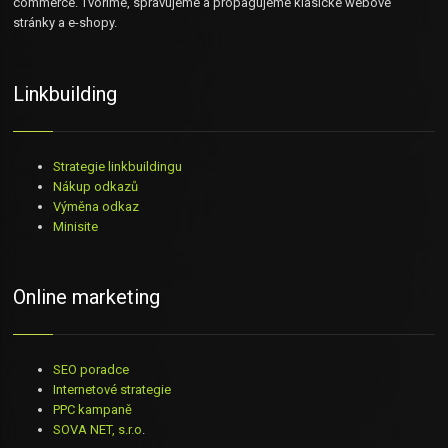
commerce. Tvoříme, spravujeme a propagujeme klasické webové
stránky a e-shopy.
Linkbuilding
Strategie linkbuildingu
Nákup odkazů
Výměna odkaz
Minisite
Online marketing
SEO poradce
Internetové strategie
PPC kampaně
SOVA NET, s.r.o
.