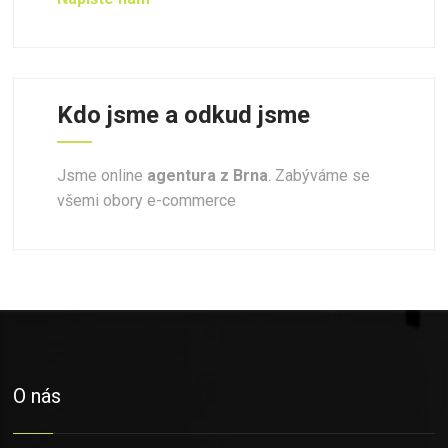
Kdo jsme a odkud jsme
Jsme online
agentura z Brna
. Zabýváme se
všemi obory e-commerce
O nás