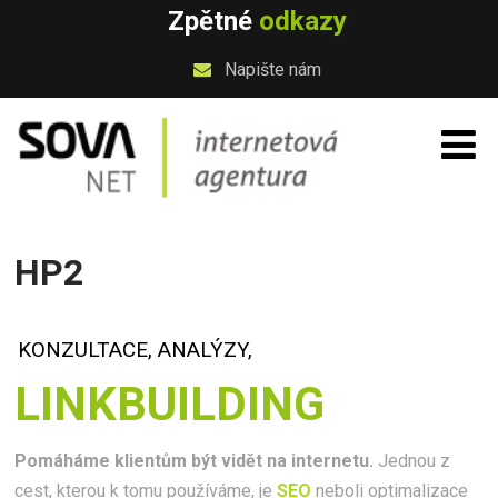
Zpětné
odkazy
Napište nám
HP2
KONZULTACE, ANALÝZY,
LINKBUILDING
Pomáháme klientům být vidět na internetu.
Jednou z
cest, kterou k tomu používáme, je
SEO
neboli optimalizace