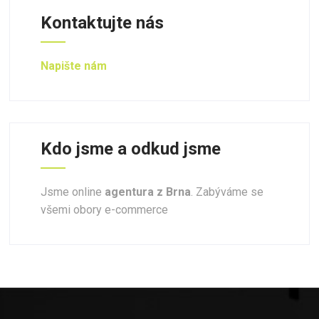
Kontaktujte nás
Napište nám
Kdo jsme a odkud jsme
Jsme online
agentura z Brna
. Zabýváme se
všemi obory e-commerce