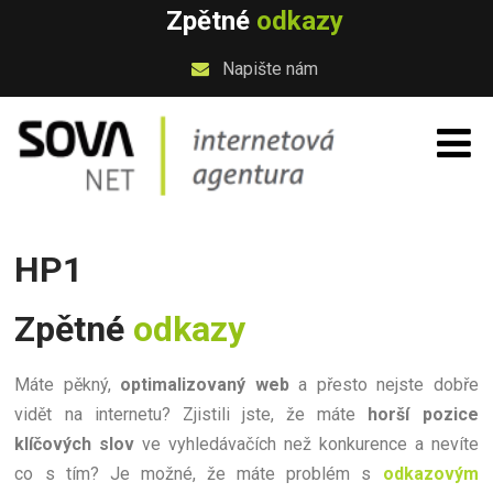
Zpětné
odkazy
Napište nám
HP1
Zpětné
odkazy
Máte pěkný,
optimalizovaný web
a přesto nejste dobře
vidět na internetu? Zjistili jste, že máte
horší pozice
klíčových slov
ve vyhledávačích než konkurence a nevíte
co s tím? Je možné, že máte problém s
odkazovým